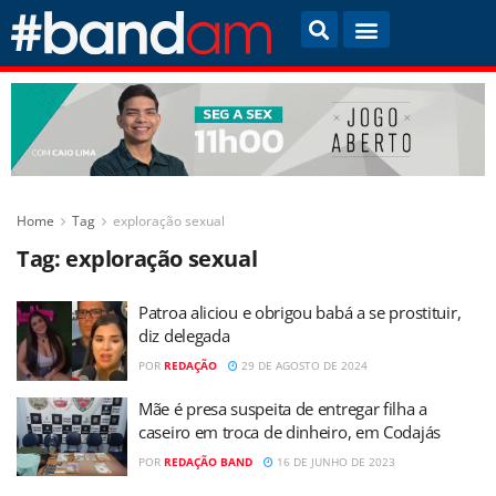
Home
Tag
exploração sexual
Tag:
exploração sexual
Patroa aliciou e obrigou babá a se prostituir,
diz delegada
POR
REDAÇÃO
29 DE AGOSTO DE 2024
Mãe é presa suspeita de entregar filha a
caseiro em troca de dinheiro, em Codajás
POR
REDAÇÃO BAND
16 DE JUNHO DE 2023