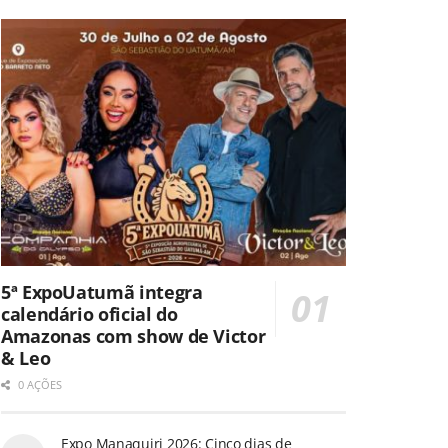
5ª ExpoUatumã integra
calendário oficial do
Amazonas com show de Victor
& Leo
0 AÇÕES
Expo Manaquiri 2026: Cinco dias de