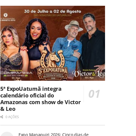
5ª ExpoUatumã integra
calendário oficial do
Amazonas com show de Victor
& Leo
0 AÇÕES
Expo Manaquiri 2026: Cinco dias de