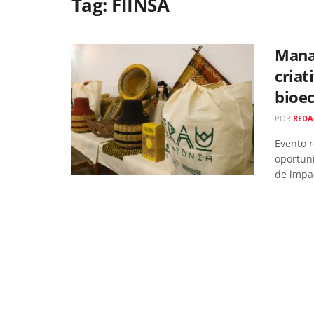
Tag:
FIINSA
Mana
criat
bioe
POR
REDA
Evento 
oportun
de impac