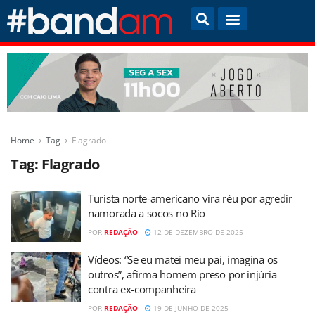
Home
Tag
Flagrado
Tag:
Flagrado
Turista norte-americano vira réu por agredir
namorada a socos no Rio
POR
REDAÇÃO
12 DE DEZEMBRO DE 2025
Vídeos: “Se eu matei meu pai, imagina os
outros”, afirma homem preso por injúria
contra ex-companheira
POR
REDAÇÃO
19 DE JUNHO DE 2025