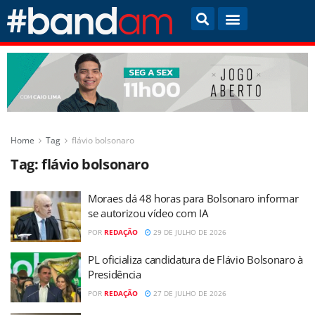
Home
Tag
flávio bolsonaro
Tag:
flávio bolsonaro
Moraes dá 48 horas para Bolsonaro informar
se autorizou vídeo com IA
POR
REDAÇÃO
29 DE JULHO DE 2026
PL oficializa candidatura de Flávio Bolsonaro à
Presidência
POR
REDAÇÃO
27 DE JULHO DE 2026