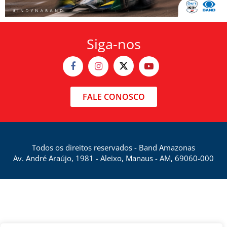
Siga-nos
FALE CONOSCO
Todos os direitos reservados - Band Amazonas
Av. André Araújo, 1981 - Aleixo, Manaus - AM, 69060-000