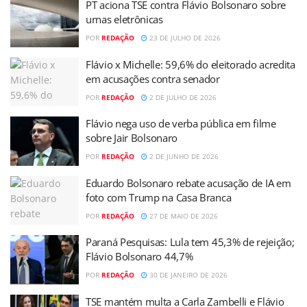
PT aciona TSE contra Flávio Bolsonaro sobre
urnas eletrônicas
POR
REDAÇÃO
23 DE JULHO DE 2026
Flávio x Michelle: 59,6% do eleitorado acredita
em acusações contra senador
POR
REDAÇÃO
2 DE JULHO DE 2026
Flávio nega uso de verba pública em filme
sobre Jair Bolsonaro
POR
REDAÇÃO
2 DE JUNHO DE 2026
Eduardo Bolsonaro rebate acusação de IA em
foto com Trump na Casa Branca
POR
REDAÇÃO
27 DE MAIO DE 2026
Paraná Pesquisas: Lula tem 45,3% de rejeição;
Flávio Bolsonaro 44,7%
POR
REDAÇÃO
30 DE JANEIRO DE 2026
TSE mantém multa a Carla Zambelli e Flávio