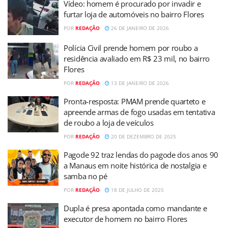
Vídeo: homem é procurado por invadir e
furtar loja de automóveis no bairro Flores
POR
REDAÇÃO
26 DE JANEIRO DE 2026
Polícia Civil prende homem por roubo a
residência avaliado em R$ 23 mil, no bairro
Flores
POR
REDAÇÃO
13 DE JANEIRO DE 2026
Pronta-resposta: PMAM prende quarteto e
apreende armas de fogo usadas em tentativa
de roubo a loja de veículos
POR
REDAÇÃO
20 DE DEZEMBRO DE 2025
Pagode 92 traz lendas do pagode dos anos 90
a Manaus em noite histórica de nostalgia e
samba no pé
POR
REDAÇÃO
18 DE JULHO DE 2025
Dupla é presa apontada como mandante e
executor de homem no bairro Flores