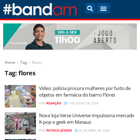
Home
Tag
flores
Tag:
flores
Vídeo: polícia procura mulheres por furto de
objetos em farmácia do bairro Flores
POR
REDAÇÃO
7 DE JULHO DE 2026
Nova loja Verse Universe impulsiona mercado
K-pop e geek em Manaus
POR
PATRICK JÚNIOR
25 DE ABRIL DE 2026