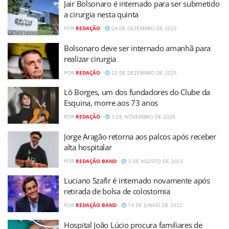
Jair Bolsonaro é internado para ser submetido
a cirurgia nesta quinta
POR
REDAÇÃO
24 DE DEZEMBRO DE 2025
Bolsonaro deve ser internado amanhã para
realizar cirurgia
POR
REDAÇÃO
23 DE DEZEMBRO DE 2025
Lô Borges, um dos fundadores do Clube da
Esquina, morre aos 73 anos
POR
REDAÇÃO
3 DE NOVEMBRO DE 2025
Jorge Aragão retorna aos palcos após receber
alta hospitalar
POR
REDAÇÃO BAND
3 DE AGOSTO DE 2023
Luciano Szafir é internado novamente após
retirada de bolsa de colostomia
POR
REDAÇÃO BAND
19 DE JUNHO DE 2022
Hospital João Lúcio procura familiares de