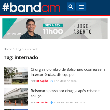
Home
Tag
internado
Tag:
internado
Cirurgia no ombro de Bolsonaro ocorreu sem
intercorrências, diz equipe
POR
REDAÇÃO
1 DE MAIO DE 2026
Bolsonaro passa por cirurgia após crise de
soluço
POR
REDAÇÃO
27 DE DEZEMBRO DE 2025