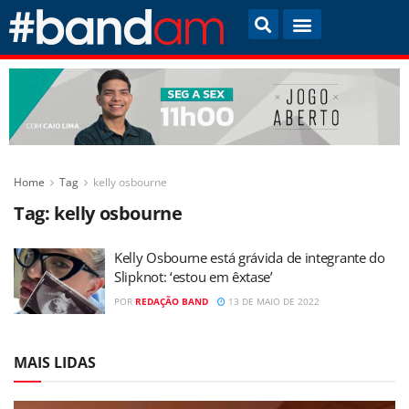
Home
Tag
kelly osbourne
Tag:
kelly osbourne
Kelly Osbourne está grávida de integrante do
Slipknot: ‘estou em êxtase’
POR
REDAÇÃO BAND
13 DE MAIO DE 2022
MAIS LIDAS