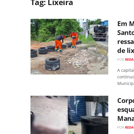
Tag:
Lixeira
Em Ma
Santo
ressa
de li
POR
RED
A capit
contínuo
Municipa
Corp
esqua
Mana
POR
RED