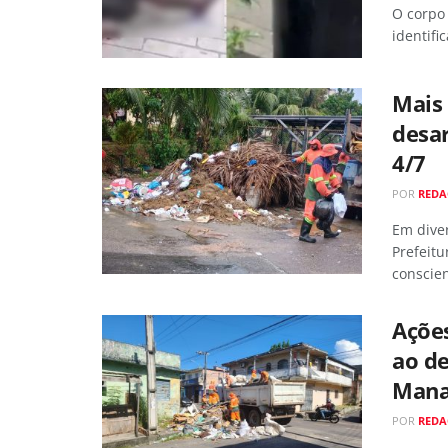
O corpo
identifi
Mais 
desar
4/7
POR
RED
Em dive
Prefeitu
conscie
Ações
ao de
Mana
POR
RED