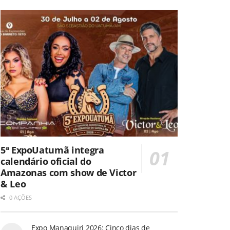
5ª ExpoUatumã integra
calendário oficial do
Amazonas com show de Victor
& Leo
0 AÇÕES
Expo Manaquiri 2026: Cinco dias de