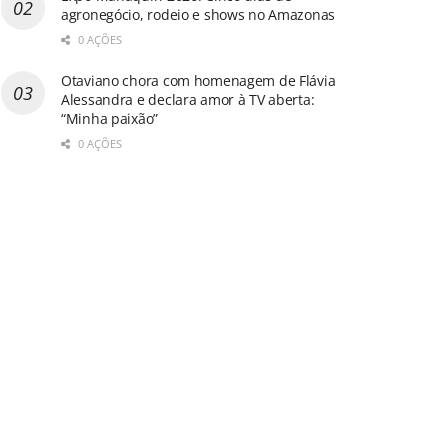
agronegócio, rodeio e shows no Amazonas
0 AÇÕES
Otaviano chora com homenagem de Flávia
Alessandra e declara amor à TV aberta:
“Minha paixão”
0 AÇÕES