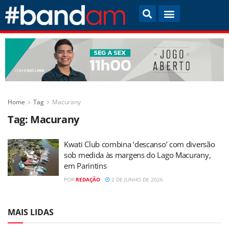
Home
Tag
Macurany
Tag:
Macurany
Kwati Club combina ‘descanso’ com diversão
sob medida às margens do Lago Macurany,
em Parintins
POR
REDAÇÃO
2 DE JUNHO DE 2026
MAIS LIDAS