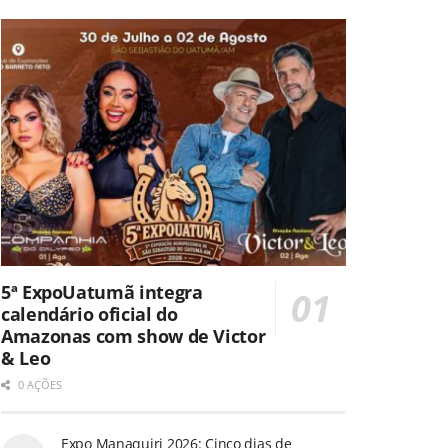
5ª ExpoUatumã integra
calendário oficial do
Amazonas com show de Victor
& Leo
0 AÇÕES
Expo Manaquiri 2026: Cinco dias de