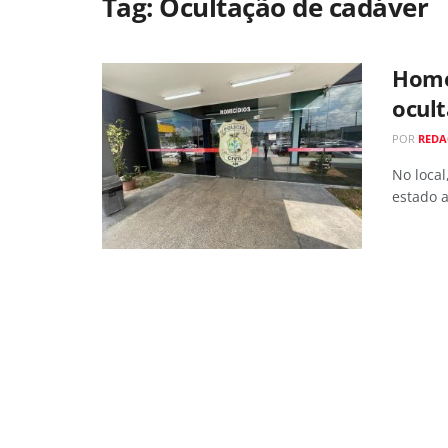
Tag:
Ocultação de cadáver
Home
ocul
POR
RED
No local
estado 