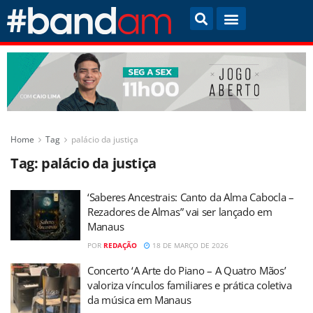
Home
Tag
palácio da justiça
Tag:
palácio da justiça
‘Saberes Ancestrais: Canto da Alma Cabocla –
Rezadores de Almas” vai ser lançado em
Manaus
POR
REDAÇÃO
18 DE MARÇO DE 2026
Concerto ‘A Arte do Piano – A Quatro Mãos’
valoriza vínculos familiares e prática coletiva
da música em Manaus