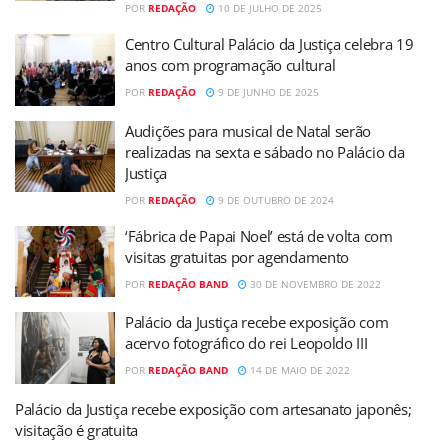
POR
REDAÇÃO
10 DE JULHO DE 2025
Centro Cultural Palácio da Justiça celebra 19
anos com programação cultural
POR
REDAÇÃO
9 DE JUNHO DE 2025
Audições para musical de Natal serão
realizadas na sexta e sábado no Palácio da
Justiça
POR
REDAÇÃO
9 DE OUTUBRO DE 2024
‘Fábrica de Papai Noel’ está de volta com
visitas gratuitas por agendamento
POR
REDAÇÃO BAND
30 DE NOVEMBRO DE 2022
Palácio da Justiça recebe exposição com
acervo fotográfico do rei Leopoldo III
POR
REDAÇÃO BAND
14 DE MAIO DE 2022
Palácio da Justiça recebe exposição com artesanato japonês;
visitação é gratuita