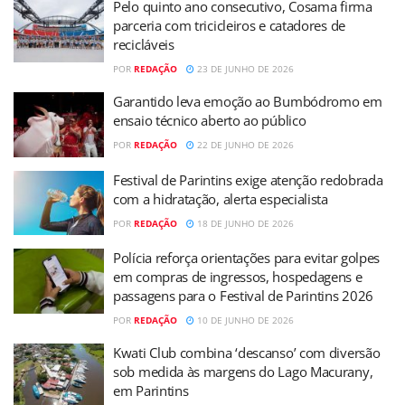
Pelo quinto ano consecutivo, Cosama firma
parceria com tricicleiros e catadores de
recicláveis
POR
REDAÇÃO
23 DE JUNHO DE 2026
Garantido leva emoção ao Bumbódromo em
ensaio técnico aberto ao público
POR
REDAÇÃO
22 DE JUNHO DE 2026
Festival de Parintins exige atenção redobrada
com a hidratação, alerta especialista
POR
REDAÇÃO
18 DE JUNHO DE 2026
Polícia reforça orientações para evitar golpes
em compras de ingressos, hospedagens e
passagens para o Festival de Parintins 2026
POR
REDAÇÃO
10 DE JUNHO DE 2026
Kwati Club combina ‘descanso’ com diversão
sob medida às margens do Lago Macurany,
em Parintins