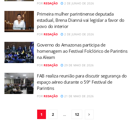
POR
REDAÇÃO
2 DE JUNHO DE 2026
Primeira mulher parintinense deputada
estadual, Brena Dianná vai legislar a favor do
povo do interior
POR
REDAÇÃO
2 DE JUNHO DE 2026
Governo do Amazonas participa de
homenagem ao Festival Folclórico de Parintins
na Aleam
POR
REDAÇÃO
29 DE MAIO DE 2026
FAB realiza reunião para discutir segurança do
espaço aéreo durante o 59º Festival de
Parintins
POR
REDAÇÃO
21 DE MAIO DE 2026
1
2
…
12