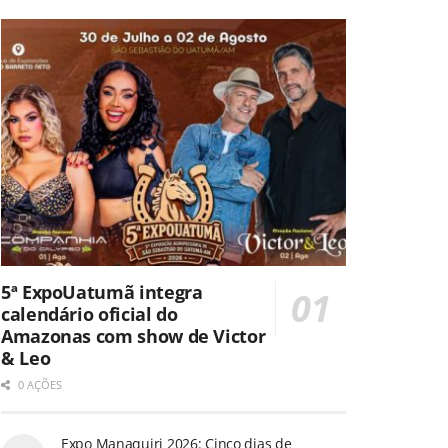
5ª ExpoUatumã integra
calendário oficial do
Amazonas com show de Victor
& Leo
0 AÇÕES
Expo Manaquiri 2026: Cinco dias de