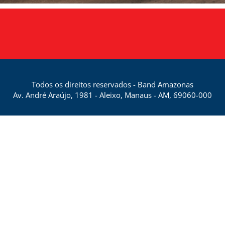
Todos os direitos reservados - Band Amazonas
Av. André Araújo, 1981 - Aleixo, Manaus - AM, 69060-000