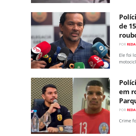
Políc
de 15
roub
POR
RED
Ele foi 
motocic
Políc
em ro
Parq
POR
RED
Crime fo