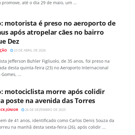
promove, até o dia 29 de maio, um ...
: motorista é preso no aeroporto de
s após atropelar cães no bairro
ue Dez
AÇÃO
23 DE ABRIL DE 2026
sta Jefferson Buhler Figliuolo, de 35 anos, foi preso na
a desta quinta-feira (23) no Aeroporto Internacional
 Gomes, ...
: motociclista morre após colidir
a poste na avenida das Torres
ICK JÚNIOR
26 DE DEZEMBRO DE 2025
m de 41 anos, identificado como Carlos Denis Souza da
orreu na manhã desta sexta-feira (26), após colidir ...