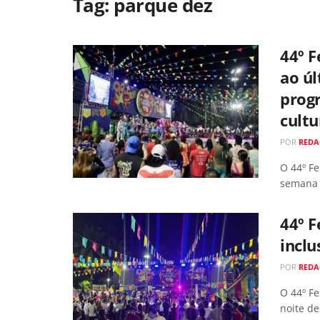
Tag:
parque dez
44º F
ao ú
prog
cultu
POR
RED
O 44º Fe
semana 
44º F
inclu
POR
RED
O 44º Fe
noite de