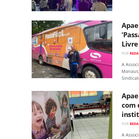
Apae
‘Pass
Livre
POR
RED
A Assoc
Manaus) 
Sindicato
Apae
com 
insti
POR
RED
A Assoc