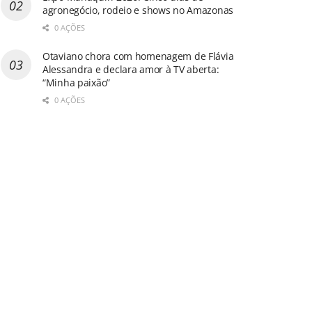
agronegócio, rodeio e shows no Amazonas
0 AÇÕES
Otaviano chora com homenagem de Flávia
Alessandra e declara amor à TV aberta:
“Minha paixão”
0 AÇÕES