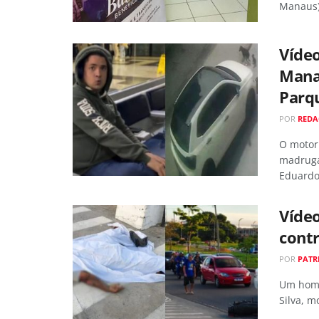
Manaus) 
Vídeo
Manau
Parq
POR
RED
O motori
madrugad
Eduardo
Vídeo
contr
POR
PATR
Um home
Silva, m