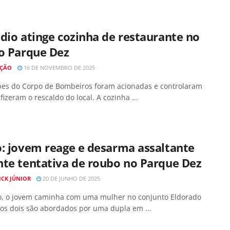
dio atinge cozinha de restaurante no
ro Parque Dez
AÇÃO
16 DE NOVEMBRO DE 2025
pes do Corpo de Bombeiros foram acionadas e controlaram
 fizeram o rescaldo do local. A cozinha ...
: jovem reage e desarma assaltante
nte tentativa de roubo no Parque Dez
ICK JÚNIOR
20 DE JUNHO DE 2025
o, o jovem caminha com uma mulher no conjunto Eldorado
os dois são abordados por uma dupla em ...