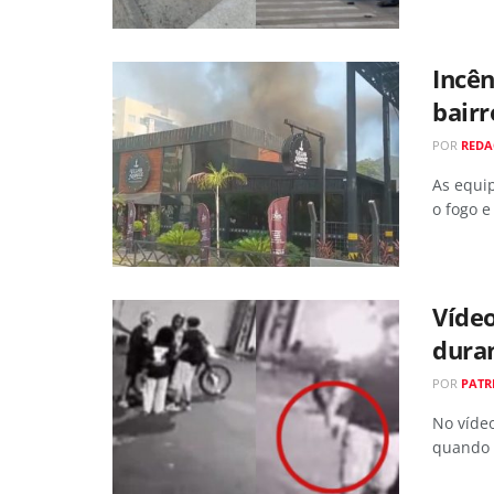
Incên
bair
POR
RED
As equi
o fogo e
Vídeo
dura
POR
PATR
No víde
quando 