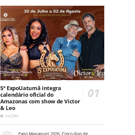
5ª ExpoUatumã integra
calendário oficial do
Amazonas com show de Victor
& Leo
0 AÇÕES
Expo Manaquiri 2026: Cinco dias de