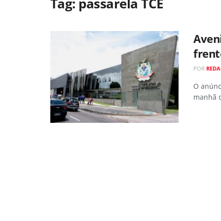
Tag:
passarela TCE
Aveni
frent
POR
REDA
O anúnci
manhã de