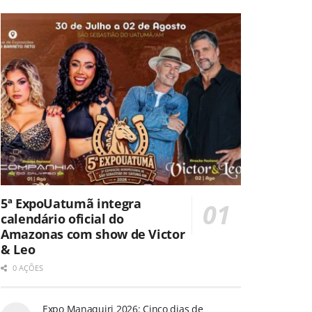
5ª ExpoUatumã integra
calendário oficial do
Amazonas com show de Victor
& Leo
0 AÇÕES
Expo Manaquiri 2026: Cinco dias de