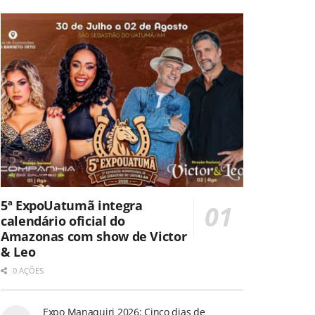
5ª ExpoUatumã integra
calendário oficial do
Amazonas com show de Victor
& Leo
0 AÇÕES
Expo Manaquiri 2026: Cinco dias de