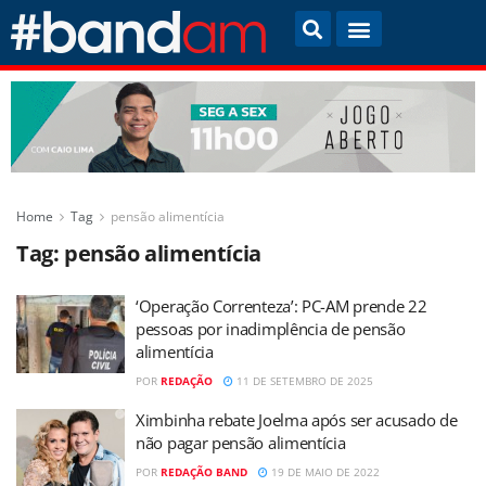
Home
Tag
pensão alimentícia
Tag:
pensão alimentícia
‘Operação Correnteza’: PC-AM prende 22
pessoas por inadimplência de pensão
alimentícia
POR
REDAÇÃO
11 DE SETEMBRO DE 2025
Ximbinha rebate Joelma após ser acusado de
não pagar pensão alimentícia
POR
REDAÇÃO BAND
19 DE MAIO DE 2022