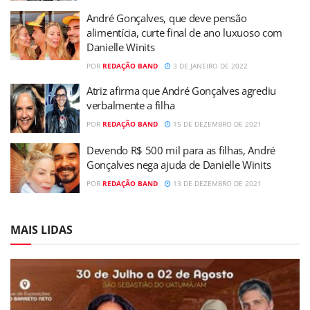
André Gonçalves, que deve pensão
alimentícia, curte final de ano luxuoso com
Danielle Winits
POR
REDAÇÃO BAND
3 DE JANEIRO DE 2022
Atriz afirma que André Gonçalves agrediu
verbalmente a filha
POR
REDAÇÃO BAND
15 DE DEZEMBRO DE 2021
Devendo R$ 500 mil para as filhas, André
Gonçalves nega ajuda de Danielle Winits
POR
REDAÇÃO BAND
13 DE DEZEMBRO DE 2021
MAIS LIDAS