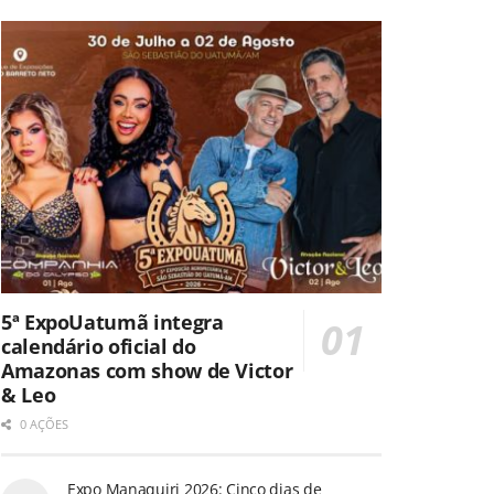
5ª ExpoUatumã integra
calendário oficial do
Amazonas com show de Victor
& Leo
0 AÇÕES
Expo Manaquiri 2026: Cinco dias de