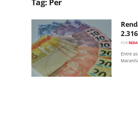
Tag:
Per
Renda
2.316
POR
RED
Entre as
Maranhão