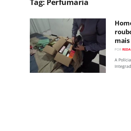
Tag:
Perfumaria
Home
roub
mais 
POR
RED
A Políci
Integrad