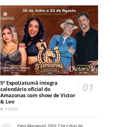
5ª ExpoUatumã integra
calendário oficial do
Amazonas com show de Victor
& Leo
0 AÇÕES
Expo Manaquiri 2026: Cinco dias de