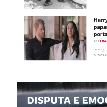
Harr
papar
port
POR
REDA
Persegui
outros 