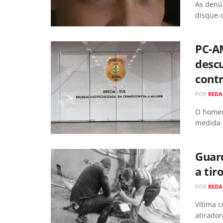
As denú
disque-
PC-A
desc
cont
POR
RED
O homem
medida p
Guar
a tir
POR
REDA
Vítima c
atirador