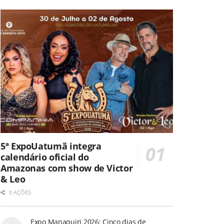
5ª ExpoUatumã integra
calendário oficial do
Amazonas com show de Victor
& Leo
0 AÇÕES
Expo Manaquiri 2026: Cinco dias de