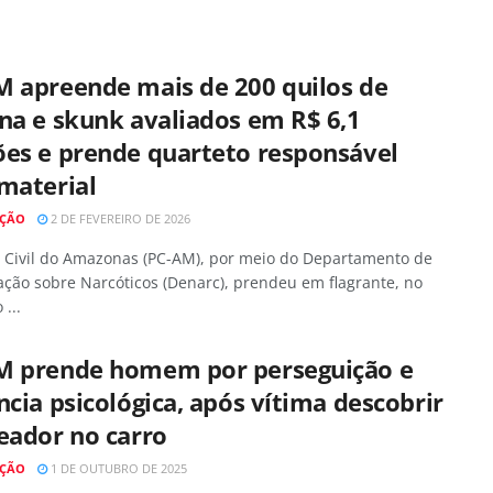
M apreende mais de 200 quilos de
na e skunk avaliados em R$ 6,1
ões e prende quarteto responsável
material
AÇÃO
2 DE FEVEREIRO DE 2026
ia Civil do Amazonas (PC-AM), por meio do Departamento de
ação sobre Narcóticos (Denarc), prendeu em flagrante, no
...
M prende homem por perseguição e
ncia psicológica, após vítima descobrir
eador no carro
AÇÃO
1 DE OUTUBRO DE 2025