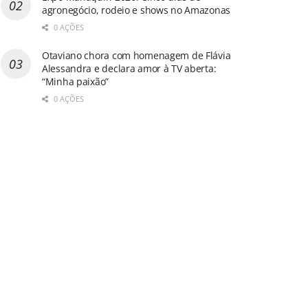
agronegócio, rodeio e shows no Amazonas
0 AÇÕES
Otaviano chora com homenagem de Flávia
Alessandra e declara amor à TV aberta:
“Minha paixão”
0 AÇÕES