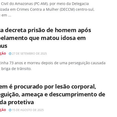
a Civil do Amazonas (PC-AM), por meio da Delegacia
lizada em Crimes Contra a Mulher (DECCM) centro-sul,
 em ...
iça decreta prisão de homem após
pelamento que matou idosa em
us
AÇÃO
27 DE SETEMBRO DE 2025
 tinha 73 anos e morreu depois de uma perseguição causada
briga de trânsito.
m é procurado por lesão corporal,
eguição, ameaça e descumprimento de
da protetiva
AÇÃO
15 DE AGOSTO DE 2025