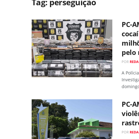
Tag:
perseguição
PC-A
cocaí
milh
pelo 
POR
RED
A Políc
Investig
domingo 
PC-A
violê
rastr
POR
RED