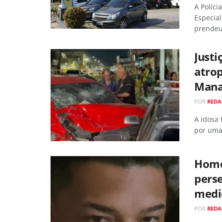
A Políci
Especia
prendeu
Just
atro
Mana
POR
RED
A idosa
por uma 
Home
pers
medi
POR
RED