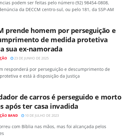
ncias podem ser feitas pelo número (92) 98454-0808,
denúncia da DECCM centro-sul, ou pelo 181, da SSP-AM
M prende homem por perseguição e
umprimento de medida protetiva
ra sua ex-namorada
AÇÃO
23 DE JUNHO DE 2025
 responderá por perseguição e descumprimento de
rotetiva e está à disposição da Justiça
dador de carros é perseguido e morto
os após ter casa invadida
ÇÃO BAND
10 DE JULHO DE 2023
orreu com Bíblia nas mãos, mas foi alcançada pelos
es