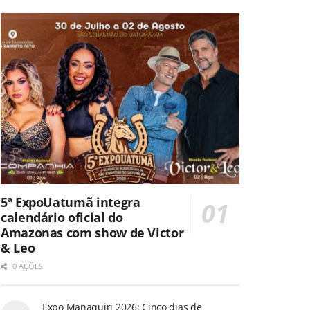
5ª ExpoUatumã integra
calendário oficial do
Amazonas com show de Victor
& Leo
0 AÇÕES
Expo Manaquiri 2026: Cinco dias de