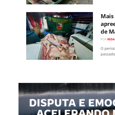
Mais 
apree
de M
POR
REDA
O perío
passado 