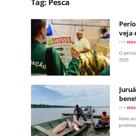
Tag:
Pesca
Perío
veja 
POR
RED
O perío
2025
Juru
benef
POR
RED
Novo ac
próximo