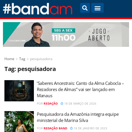
Home
Tag
pesquisadora
Tag:
pesquisadora
‘Saberes Ancestrais: Canto da Alma Cabocla –
Rezadores de Almas” vai ser lançado em
Manaus
POR
REDAÇÃO
18 DE MARÇO DE 2026
Pesquisadora da Amazônia integra equipe
ministerial de Marina Silva
POR
REDAÇÃO BAND
18 DE JANEIRO DE 2023