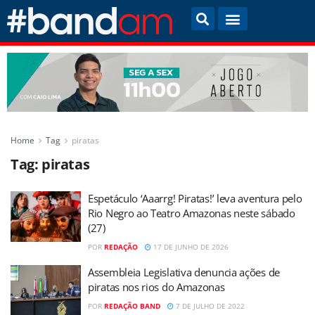
Home
Tag
piratas
Tag:
piratas
Espetáculo ‘Aaarrg! Piratas!’ leva aventura pelo
Rio Negro ao Teatro Amazonas neste sábado
(27)
POR
REDAÇÃO
17 DE JUNHO DE 2026
Assembleia Legislativa denuncia ações de
piratas nos rios do Amazonas
POR
REDAÇÃO BAND
7 DE JULHO DE 2022