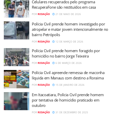
Celulares recuperados pelo programa
RecuperaFone são restituídos em casa
POR
REDAÇÃO
21 DE MAIO DE 2026
Polícia Civil prende homem investigado por
atropelar e matar jovem intencionalmente no
bairro Petrópolis
POR
REDAÇÃO
12 DE MARÇO DE 2026
Polícia Civil prende homem foragido por
homicídio no bairro Jorge Teixeira
POR
REDAÇÃO
6 DE MARÇO DE 2026
Polícia Civil apreende remessa de maconha
líquida em Manaus com destino a Roraima
POR
REDAÇÃO
15 DE JANEIRO DE 2026
Em Itacoatiara, Polícia Civil prende homem
por tentativa de homicídio praticado em
outubro
POR
REDAÇÃO
31 DE DEZEMBRO DE 2025