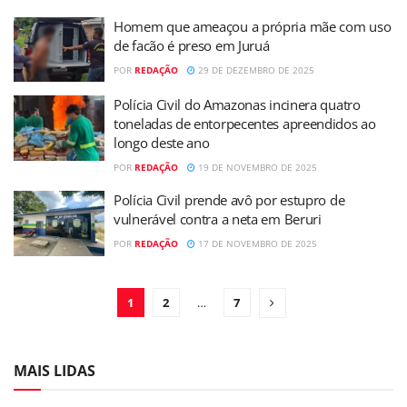
Homem que ameaçou a própria mãe com uso
de facão é preso em Juruá
POR
REDAÇÃO
29 DE DEZEMBRO DE 2025
Polícia Civil do Amazonas incinera quatro
toneladas de entorpecentes apreendidos ao
longo deste ano
POR
REDAÇÃO
19 DE NOVEMBRO DE 2025
Polícia Civil prende avô por estupro de
vulnerável contra a neta em Beruri
POR
REDAÇÃO
17 DE NOVEMBRO DE 2025
1
2
…
7
MAIS LIDAS