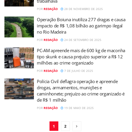
trabalhava
POR
REDAÇÃO
28 DE NOVEMBRO DE 2025
Operação Boiuna inutiliza 277 dragas e causa
impacto de R$ 1,08 bilhão ao garimpo ilegal
no Rio Madeira
POR
REDAÇÃO
24 DE SETEMBRO DE 2025
PC-AM apreende mais de 600 kg de maconha
tipo skunk e causa prejuízo superior a R$ 12
milhões ao crime organizado
POR
REDAÇÃO
7 DE JULHO DE 2025
Polícia Civil deflagra operação e apreende
drogas, armamentos, munições e
caminhonete; prejuízo ao crime organizado é
de R$ 1 milhão
POR
REDAÇÃO
19 DE MAIO DE 2025
1
2