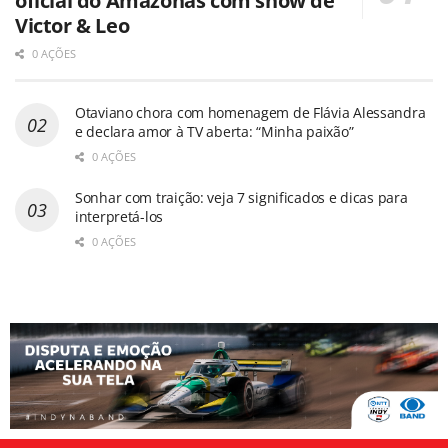
oficial do Amazonas com show de
Victor & Leo
0 AÇÕES
Otaviano chora com homenagem de Flávia Alessandra
e declara amor à TV aberta: “Minha paixão”
0 AÇÕES
Sonhar com traição: veja 7 significados e dicas para
interpretá-los
0 AÇÕES