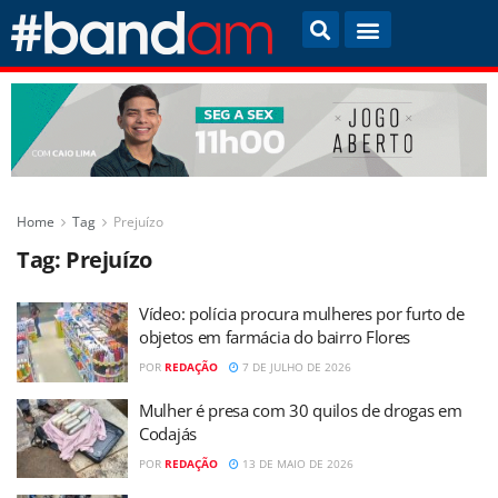
Home
Tag
Prejuízo
Tag:
Prejuízo
Vídeo: polícia procura mulheres por furto de
objetos em farmácia do bairro Flores
POR
REDAÇÃO
7 DE JULHO DE 2026
Mulher é presa com 30 quilos de drogas em
Codajás
POR
REDAÇÃO
13 DE MAIO DE 2026