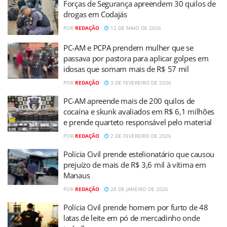
Forças de Segurança apreendem 30 quilos de
drogas em Codajás
POR
REDAÇÃO
12 DE MAIO DE 2026
PC-AM e PCPA prendem mulher que se
passava por pastora para aplicar golpes em
idosas que somam mais de R$ 57 mil
POR
REDAÇÃO
3 DE FEVEREIRO DE 2026
PC-AM apreende mais de 200 quilos de
cocaína e skunk avaliados em R$ 6,1 milhões
e prende quarteto responsável pelo material
POR
REDAÇÃO
2 DE FEVEREIRO DE 2026
Polícia Civil prende estelionatário que causou
prejuízo de mais de R$ 3,6 mil à vítima em
Manaus
POR
REDAÇÃO
28 DE JANEIRO DE 2026
Polícia Civil prende homem por furto de 48
latas de leite em pó de mercadinho onde