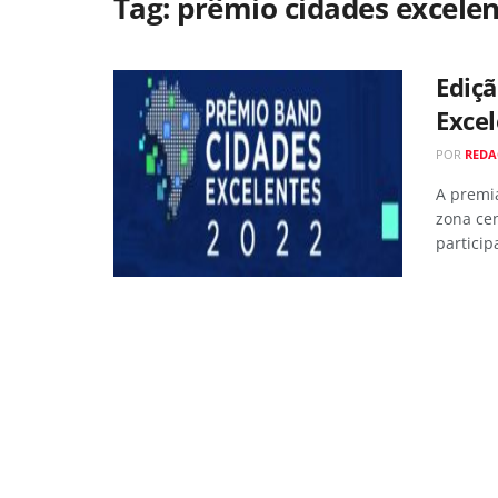
Tag:
prêmio cidades excele
Ediç
Excel
POR
REDA
A premi
zona cen
partici