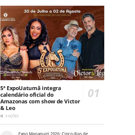
5ª ExpoUatumã integra
calendário oficial do
Amazonas com show de Victor
& Leo
0 AÇÕES
Expo Manaquiri 2026: Cinco dias de