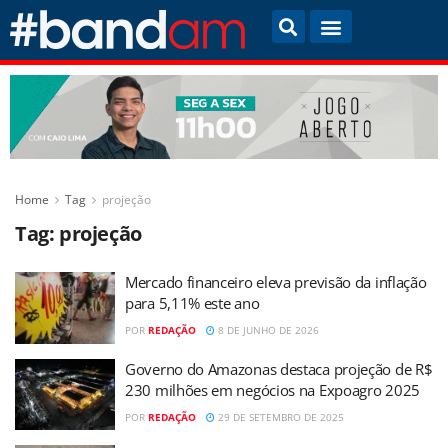
Home
Tag
projeção
Tag:
projeção
Mercado financeiro eleva previsão da inflação
para 5,11% este ano
POR
REDAÇÃO
8 DE JUNHO DE 2026
Governo do Amazonas destaca projeção de R$
230 milhões em negócios na Expoagro 2025
POR
REDAÇÃO
29 DE SETEMBRO DE 2025