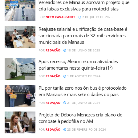
Vereadores de Manaus aprovam projeto que
cria faixas exclusivas para motociclistas
POR
NETO CAVALCANTE
2 DE JULHO DE 2025
Reajuste salarial e unificação de data-base é
sancionada para mais de 32 mil servidores
municipais de Manaus
POR
REDAÇÃO
18 DE JUNHO DE 2025
Após recesso, Aleam retoma atividades
parlamentares nesta quinta-feira (1⁰)
POR
REDAÇÃO
1 DE AGOSTO DE 2024
PL por tarifa zero nos ônibus é protocolado
em Manaus e mais sete cidades do país
POR
REDAÇÃO
21 DE JUNHO DE 2024
Projeto de Débora Menezes cria plano de
combate à pedofilia no AM
POR
REDAÇÃO
23 DE FEVEREIRO DE 2024