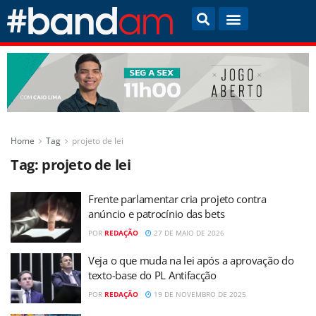
Home
Tag
projeto de lei
Tag:
projeto de lei
Frente parlamentar cria projeto contra
anúncio e patrocínio das bets
POR
REDAÇÃO
27 DE MAIO DE 2026
Veja o que muda na lei após a aprovação do
texto-base do PL Antifacção
POR
REDAÇÃO
19 DE NOVEMBRO DE 2025