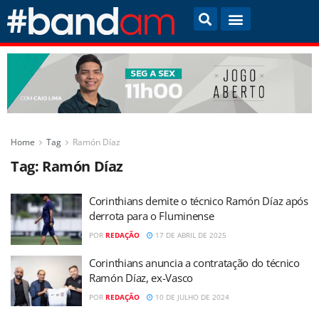
Home
Tag
Ramón Díaz
Tag:
Ramón Díaz
Corinthians demite o técnico Ramón Díaz após
derrota para o Fluminense
POR
REDAÇÃO
17 DE ABRIL DE 2025
Corinthians anuncia a contratação do técnico
Ramón Díaz, ex-Vasco
POR
REDAÇÃO
10 DE JULHO DE 2024