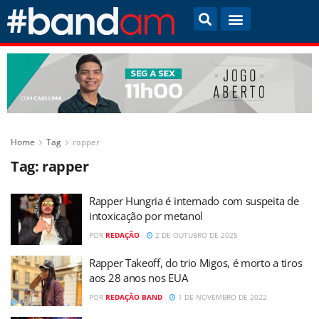
Home
Tag
rapper
Tag:
rapper
Rapper Hungria é internado com suspeita de
intoxicação por metanol
POR
REDAÇÃO
2 DE OUTUBRO DE 2025
Rapper Takeoff, do trio Migos, é morto a tiros
aos 28 anos nos EUA
POR
REDAÇÃO BAND
1 DE NOVEMBRO DE 2022