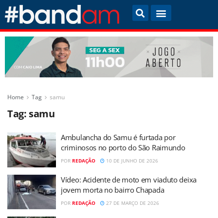
Home
Tag
samu
Tag:
samu
Ambulancha do Samu é furtada por
criminosos no porto do São Raimundo
POR
REDAÇÃO
10 DE JUNHO DE 2026
Vídeo: Acidente de moto em viaduto deixa
jovem morta no bairro Chapada
POR
REDAÇÃO
27 DE MARÇO DE 2026