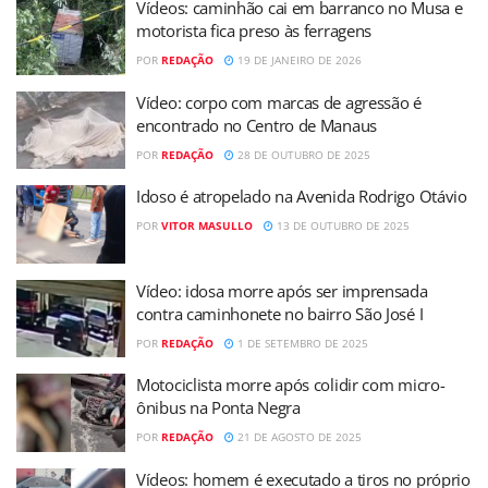
Vídeos: caminhão cai em barranco no Musa e
motorista fica preso às ferragens
POR
REDAÇÃO
19 DE JANEIRO DE 2026
Vídeo: corpo com marcas de agressão é
encontrado no Centro de Manaus
POR
REDAÇÃO
28 DE OUTUBRO DE 2025
Idoso é atropelado na Avenida Rodrigo Otávio
POR
VITOR MASULLO
13 DE OUTUBRO DE 2025
Vídeo: idosa morre após ser imprensada
contra caminhonete no bairro São José I
POR
REDAÇÃO
1 DE SETEMBRO DE 2025
Motociclista morre após colidir com micro-
ônibus na Ponta Negra
POR
REDAÇÃO
21 DE AGOSTO DE 2025
Vídeos: homem é executado a tiros no próprio