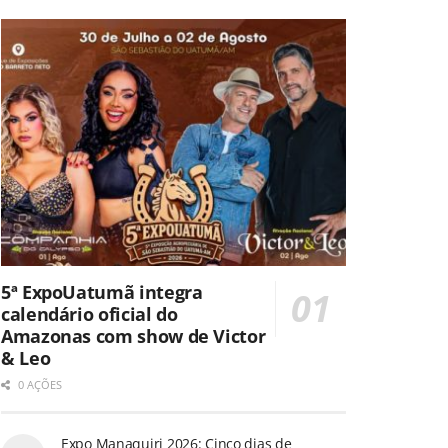
5ª ExpoUatumã integra
calendário oficial do
Amazonas com show de Victor
& Leo
0 AÇÕES
Expo Manaquiri 2026: Cinco dias de