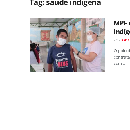
Tag:
saúde indígena
MPF 
indí
POR
REDA
O polo 
contrata
com ...