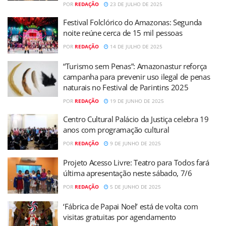
POR
REDAÇÃO
23 DE JULHO DE 2025
Festival Folclórico do Amazonas: Segunda
noite reúne cerca de 15 mil pessoas
POR
REDAÇÃO
14 DE JULHO DE 2025
“Turismo sem Penas”: Amazonastur reforça
campanha para prevenir uso ilegal de penas
naturais no Festival de Parintins 2025
POR
REDAÇÃO
19 DE JUNHO DE 2025
Centro Cultural Palácio da Justiça celebra 19
anos com programação cultural
POR
REDAÇÃO
9 DE JUNHO DE 2025
Projeto Acesso Livre: Teatro para Todos fará
última apresentação neste sábado, 7/6
POR
REDAÇÃO
5 DE JUNHO DE 2025
‘Fábrica de Papai Noel’ está de volta com
visitas gratuitas por agendamento