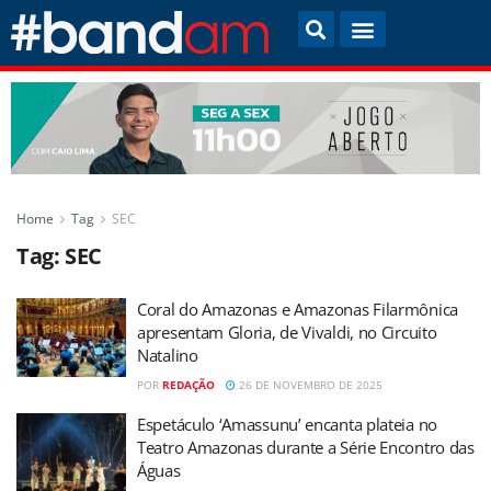
Home
Tag
SEC
Tag:
SEC
Coral do Amazonas e Amazonas Filarmônica
apresentam Gloria, de Vivaldi, no Circuito
Natalino
POR
REDAÇÃO
26 DE NOVEMBRO DE 2025
Espetáculo ‘Amassunu’ encanta plateia no
Teatro Amazonas durante a Série Encontro das
Águas