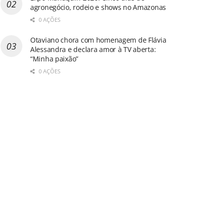
agronegócio, rodeio e shows no Amazonas
0 AÇÕES
Otaviano chora com homenagem de Flávia
Alessandra e declara amor à TV aberta:
“Minha paixão”
0 AÇÕES