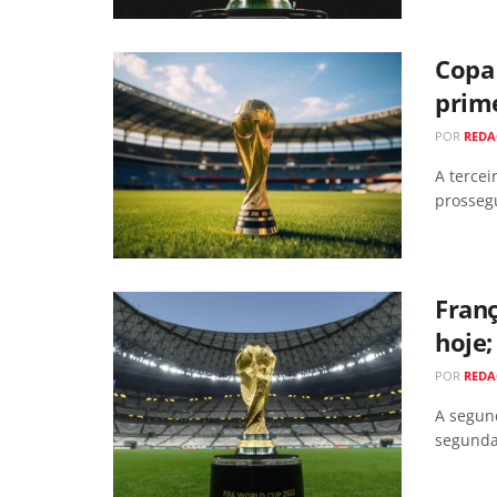
Copa
prime
POR
RED
A terce
prossegu
Franç
hoje;
POR
RED
A segun
segunda-