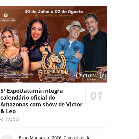
5ª ExpoUatumã integra
calendário oficial do
Amazonas com show de Victor
& Leo
0 AÇÕES
Expo Manaquiri 2026: Cinco dias de