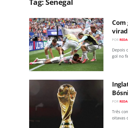
Tag:
Senegal
Com g
virad
POR
RED
Depois 
gol no f
Ingla
Bósn
POR
RED
Três con
oitavas 