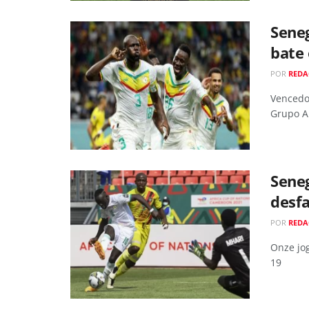
Sene
bate 
POR
REDA
Vencedo
Grupo A
Sene
desf
POR
REDA
Onze jog
19