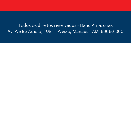
Todos os direitos reservados - Band Amazonas
Av. André Araújo, 1981 - Aleixo, Manaus - AM, 69060-000