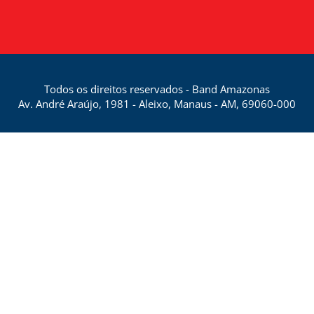
Todos os direitos reservados - Band Amazonas
Av. André Araújo, 1981 - Aleixo, Manaus - AM, 69060-000