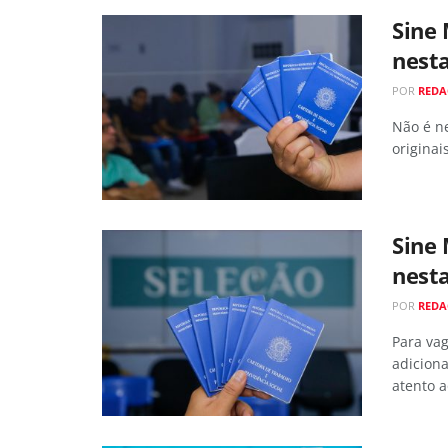
Sine
nesta
POR
RED
Não é n
originais
Sine
nesta
POR
RED
Para vag
adiciona
atento a