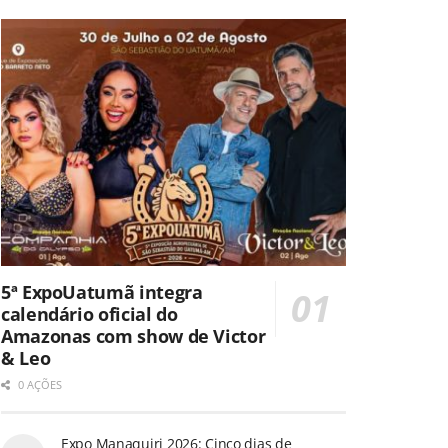
5ª ExpoUatumã integra
calendário oficial do
Amazonas com show de Victor
& Leo
0 AÇÕES
Expo Manaquiri 2026: Cinco dias de