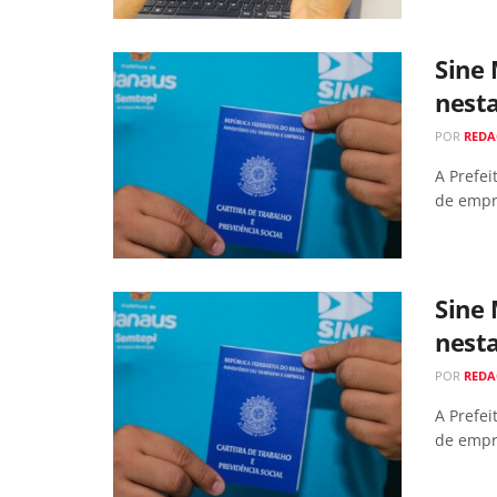
Sine
nesta
POR
RED
A Prefe
de empre
Sine
nesta
POR
RED
A Prefe
de empre