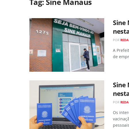
Tag:
Sine Manaus
Sine
nesta
POR
RED
A Prefe
de empre
Sine
nesta
POR
RED
Os inte
vacinaçã
pessoai