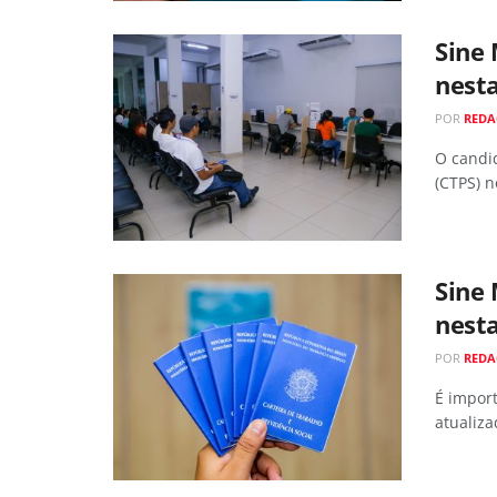
Sine
nesta
POR
RED
O candid
(CTPS) n
Sine
nesta
POR
RED
É impor
atualiza