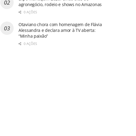
agronegócio, rodeio e shows no Amazonas
0 AÇÕES
Otaviano chora com homenagem de Flávia
Alessandra e declara amor à TV aberta:
“Minha paixão”
0 AÇÕES