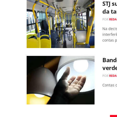
STJ s
da t
POR
RED
Na decis
interfer
contas p
Bande
verd
POR
RED
Contas 