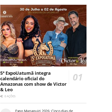
5ª ExpoUatumã integra
calendário oficial do
Amazonas com show de Victor
& Leo
0 AÇÕES
Expo Manaquiri 2026: Cinco dias de