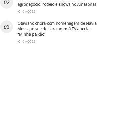
agronegócio, rodeio e shows no Amazonas
0 AÇÕES
Otaviano chora com homenagem de Flávia
Alessandra e declara amor à TV aberta:
“Minha paixão”
0 AÇÕES