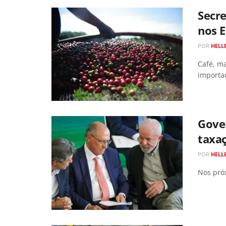
Secre
nos E
POR
HELL
Café, ma
importa
Gover
taxaç
POR
HELL
Nos próx