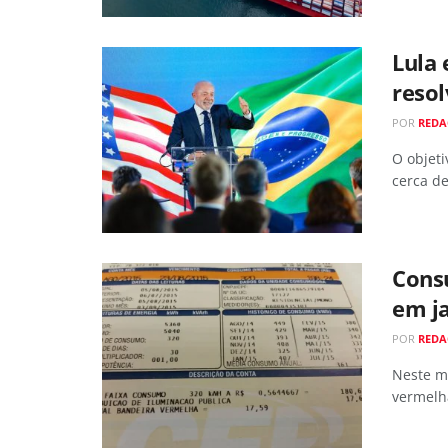
Lula 
resol
POR
RED
O objeti
cerca de
Cons
em j
POR
RED
Neste m
vermelh