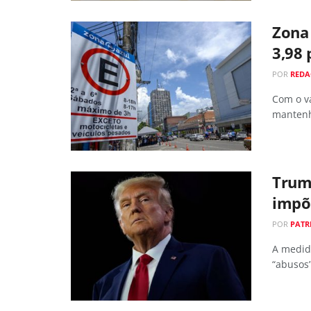
Zona 
3,98 
POR
RED
Com o va
mantenh
Trump
impõ
POR
PATR
A medid
“abusos”