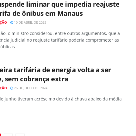
uspende liminar que impedia reajuste
arifa de ônibus em Manaus
AÇÃO
10 DE ABRIL DE 2025
ão, o ministro considerou, entre outros argumentos, que a
ência judicial no reajuste tarifário poderia comprometer as
úblicas
ira tarifária de energia volta a ser
e, sem cobrança extra
AÇÃO
26 DE JULHO DE 2024
de junho tiveram acréscimo devido à chuva abaixo da média