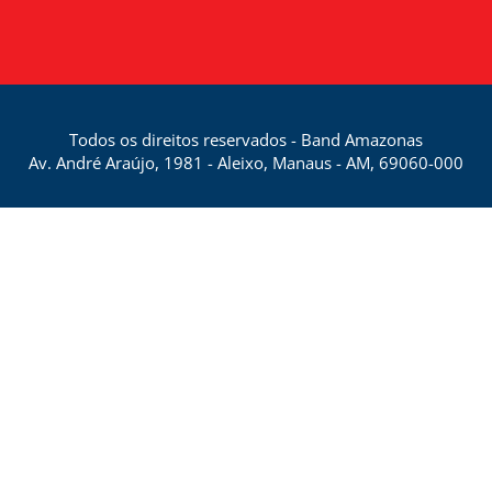
Todos os direitos reservados - Band Amazonas
Av. André Araújo, 1981 - Aleixo, Manaus - AM, 69060-000