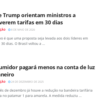
e Trump orientam ministros a
verem tarifas em 30 dias
AÇÃO
8 DE MAIO DE 2026
vo é que uma proposta seja levada aos dois líderes em
 30 dias. O Brasil voltou a ...
umidor pagará menos na conta de luz
aneiro
AÇÃO
24 DE DEZEMBRO DE 2025
ês de dezembro já houve a redução na bandeira tarifária
a no patamar 1 para amarela. A medida reduziu ...