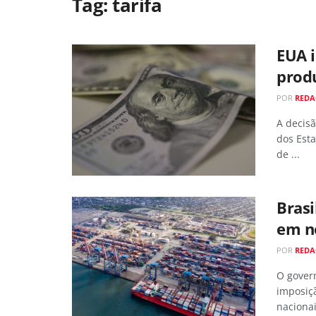
Tag:
tarifa
EUA 
produ
POR
RED
A decisã
dos Est
de ...
Brasi
em n
POR
RED
O govern
imposiçã
nacionais