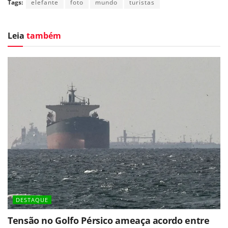
Tags:
elefante
foto
mundo
turistas
Leia
também
DESTAQUE
Tensão no Golfo Pérsico ameaça acordo entre