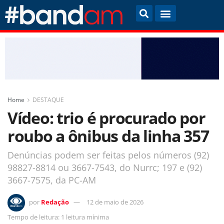
Home
DESTAQUE
Vídeo: trio é procurado por
roubo a ônibus da linha 357
Denúncias podem ser feitas pelos números (92)
98827-8814 ou 3667-7543, do Nurrc; 197 e (92)
3667-7575, da PC-AM
por
Redação
12 de maio de 2026
Tempo de leitura: 1 leitura mínima