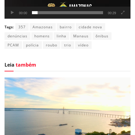
00:00
00:29
Tags:
357
Amazonas
bairro
cidade nova
denúncias
homens
linha
Manaus
ônibus
PCAM
polícia
roubo
trio
vídeo
Leia
também