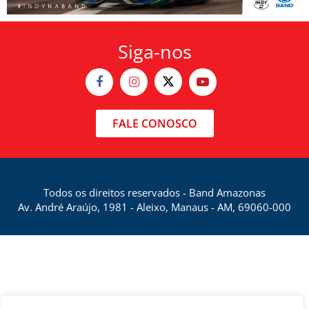
Siga-nos
FALE CONOSCO
Todos os direitos reservados - Band Amazonas
Av. André Araújo, 1981 - Aleixo, Manaus - AM, 69060-000