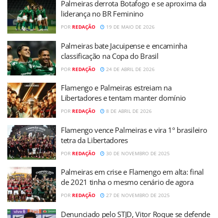
Palmeiras derrota Botafogo e se aproxima da
liderança no BR Feminino
POR
REDAÇÃO
19 DE MAIO DE 2026
Palmeiras bate Jacuipense e encaminha
classificação na Copa do Brasil
POR
REDAÇÃO
24 DE ABRIL DE 2026
Flamengo e Palmeiras estreiam na
Libertadores e tentam manter domínio
POR
REDAÇÃO
8 DE ABRIL DE 2026
Flamengo vence Palmeiras e vira 1º brasileiro
tetra da Libertadores
POR
REDAÇÃO
30 DE NOVEMBRO DE 2025
Palmeiras em crise e Flamengo em alta: final
de 2021 tinha o mesmo cenário de agora
POR
REDAÇÃO
27 DE NOVEMBRO DE 2025
Denunciado pelo STJD, Vitor Roque se defende