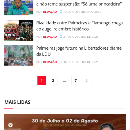
e não teme suspensão: “Só uma brincadeira”
POR
REDAÇÃO
13 DE NOVEMBRO DE 2025
Rivalidade entre Palmeiras e Flamengo chega
ao auge; relembre histórico
POR
REDAÇÃO
31 DE OUTUBRO DE 2025
Palmeiras joga futuro na Libertadores diante
da LDU
POR
REDAÇÃO
30 DE OUTUBRO DE 2025
1
2
…
7
MAIS LIDAS