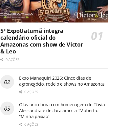
5ª ExpoUatumã integra
calendário oficial do
Amazonas com show de Victor
& Leo
0 AÇÕES
Expo Manaquiri 2026: Cinco dias de
agronegócio, rodeio e shows no Amazonas
0 AÇÕES
Otaviano chora com homenagem de Flávia
Alessandra e declara amor à TV aberta:
“Minha paixão”
0 AÇÕES