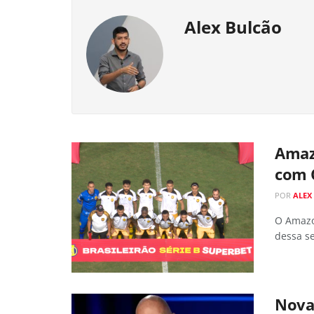
Alex Bulcão
Amaz
com 
POR
ALEX
O Amazo
dessa se
Nova