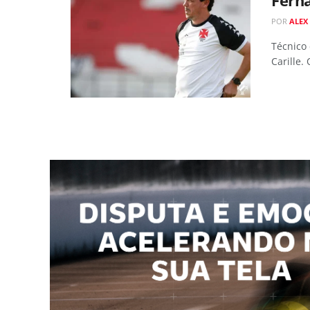
POR
ALEX
Técnico
Carille.