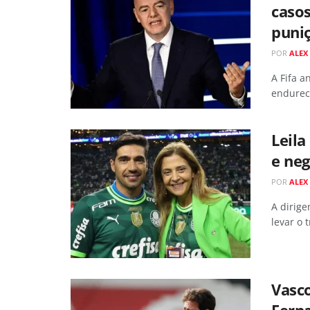
casos
puni
POR
ALEX
A Fifa a
endurece
Leila
e neg
POR
ALEX
A dirig
levar o 
Vasco
Ferna