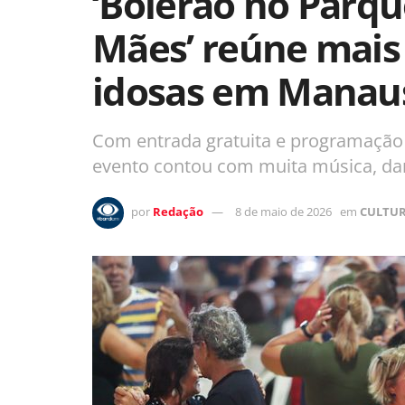
‘Bolerão no Parqu
Mães’ reúne mais 
idosas em Manau
Com entrada gratuita e programação vo
evento contou com muita música, da
por
Redação
8 de maio de 2026
em
CULTU