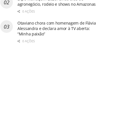
agronegócio, rodeio e shows no Amazonas
0 AÇÕES
Otaviano chora com homenagem de Flávia
Alessandra e declara amor à TV aberta:
“Minha paixão”
0 AÇÕES