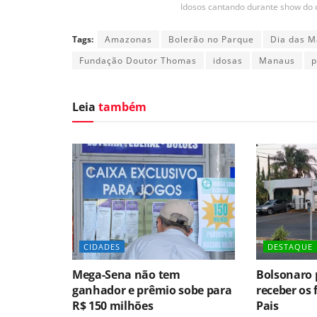
Idosos cantando durante show do c
Tags:
Amazonas
Bolerão no Parque
Dia das M
Fundação Doutor Thomas
idosas
Manaus
p
Leia
também
CIDADES
DESTAQUE
Mega-Sena não tem
Bolsonaro 
ganhador e prêmio sobe para
receber os 
R$ 150 milhões
Pais