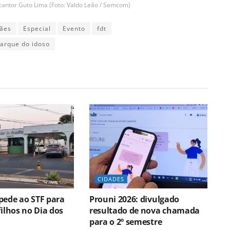
antor Guto Lima (Foto: Valdo Leão / Semcom)
ães
Especial
Evento
fdt
arque do idoso
CIDADES
pede ao STF para
Prouni 2026: divulgado
filhos no Dia dos
resultado de nova chamada
para o 2º semestre