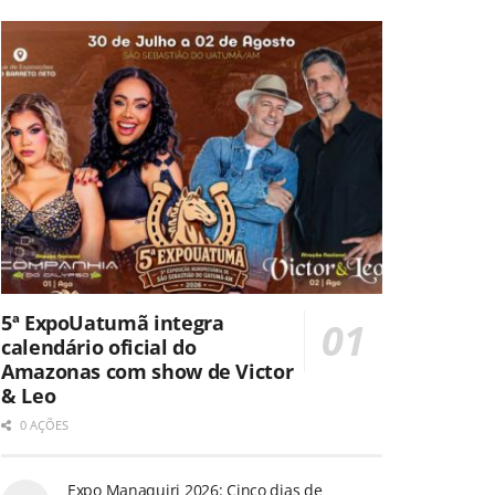
5ª ExpoUatumã integra
calendário oficial do
Amazonas com show de Victor
& Leo
0 AÇÕES
Expo Manaquiri 2026: Cinco dias de