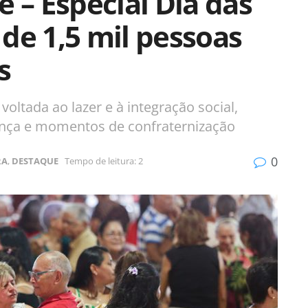
e – Especial Dia das
de 1,5 mil pessoas
s
ltada ao lazer e à integração social,
nça e momentos de confraternização
0
RA
,
DESTAQUE
Tempo de leitura: 2