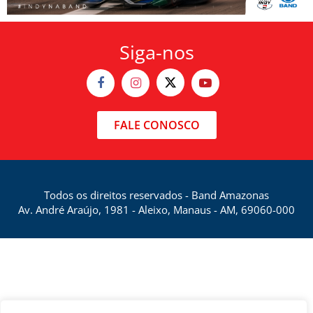
Siga-nos
FALE CONOSCO
Todos os direitos reservados - Band Amazonas
Av. André Araújo, 1981 - Aleixo, Manaus - AM, 69060-000