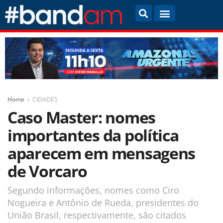
Home
CIDADES
Caso Master: nomes
importantes da política
aparecem em mensagens
de Vorcaro
Segundo informações, nomes como Ciro
Nogueira e Antônio de Rueda, presidentes do
União Brasil, respectivamente, são citados