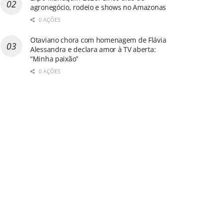
agronegócio, rodeio e shows no Amazonas
0 AÇÕES
Otaviano chora com homenagem de Flávia
Alessandra e declara amor à TV aberta:
“Minha paixão”
0 AÇÕES