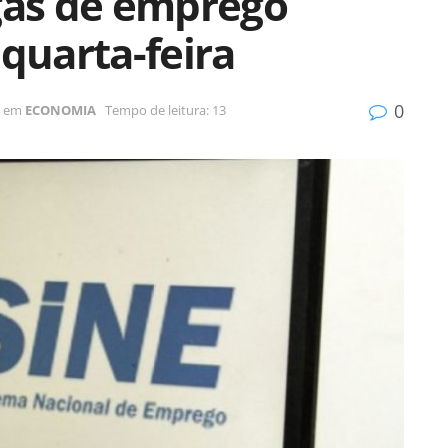
agas de emprego
 quarta-feira
0
em
ECONOMIA
Tempo de leitura: 13