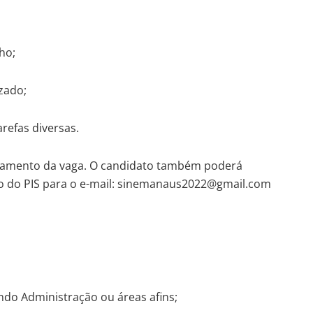
ho;
izado;
arefas diversas.
erramento da vaga. O candidato também poderá
ro do PIS para o e-mail: sinemanaus2022@gmail.com
ndo Administração ou áreas afins;