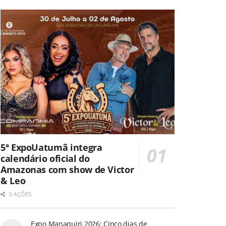
5ª ExpoUatumã integra
calendário oficial do
Amazonas com show de Victor
& Leo
0 AÇÕES
Expo Manaquiri 2026: Cinco dias de