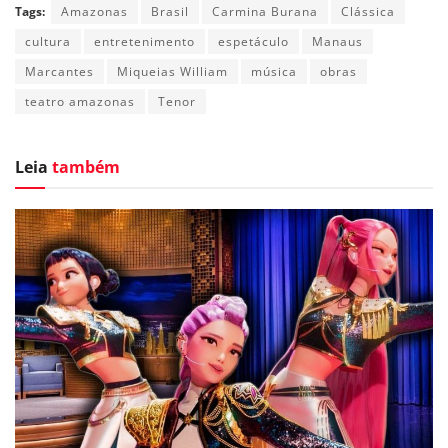
Tags:
Amazonas
Brasil
Carmina Burana
Clássica
cultura
entretenimento
espetáculo
Manaus
Marcantes
Miqueias William
música
obras
teatro amazonas
Tenor
Leia
também