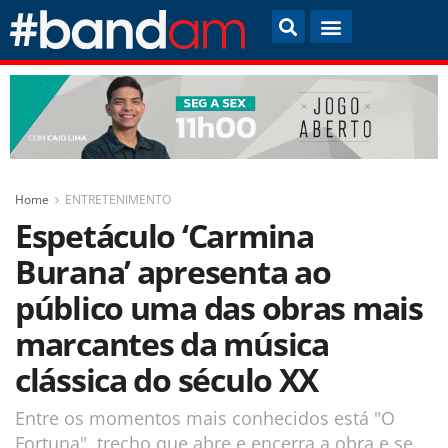
Home
ENTRETENIMENTO
Espetáculo ‘Carmina
Burana’ apresenta ao
público uma das obras mais
marcantes da música
clássica do século XX
Entre os momentos mais conhecidos está "O
Fortuna", trecho que abre e encerra a obra e se