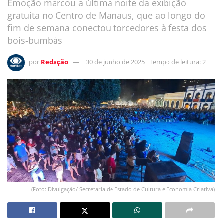
Emoção marcou a última noite da exibição
gratuita no Centro de Manaus, que ao longo do
fim de semana conectou torcedores à festa dos
bois-bumbás
por
Redação
30 de junho de 2025
Tempo de leitura: 2
(Foto: Divulgação/ Secretaria de Estado de Cultura e Economia Criativa)