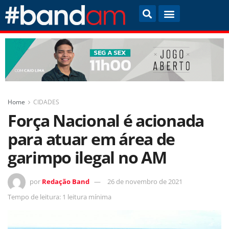
Home
CIDADES
Força Nacional é acionada
para atuar em área de
garimpo ilegal no AM
por
Redação Band
26 de novembro de 2021
Tempo de leitura: 1 leitura mínima