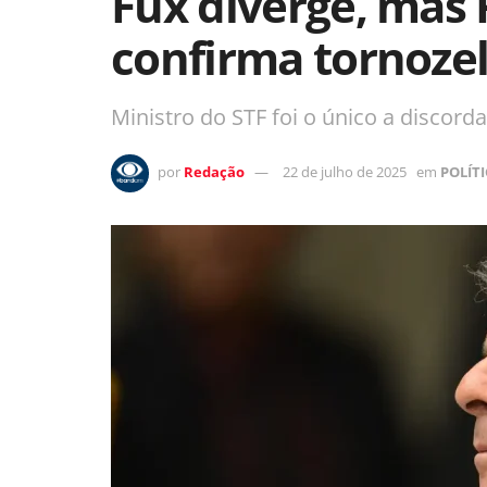
Fux diverge, mas
confirma tornozel
Ministro do STF foi o único a discorda
por
Redação
22 de julho de 2025
em
POLÍT