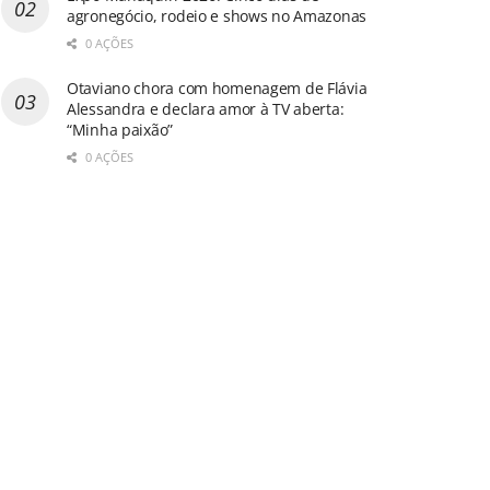
agronegócio, rodeio e shows no Amazonas
0 AÇÕES
Otaviano chora com homenagem de Flávia
Alessandra e declara amor à TV aberta:
“Minha paixão”
0 AÇÕES