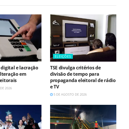
ELEIÇÕES
digital e lacração
TSE divulga critérios de
lteração em
divisão de tempo para
eitorais
propaganda eleitoral de rádio
e TV
DE 2026
5 DE AGOSTO DE 2026