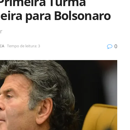
 Primeira Turma
eira para Bolsonaro
r
0
ICA
Tempo de leitura: 3