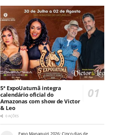
5ª ExpoUatumã integra
calendário oficial do
Amazonas com show de Victor
& Leo
0 AÇÕES
Expo Manaquiri 2026: Cinco dias de