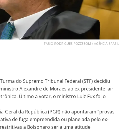
FABIO RODRIGUES POZZEBOM / AGÊNCIA BRASIL
ra Turma do Supremo Tribunal Federal (STF) decidiu
inistro Alexandre de Moraes ao ex-presidente Jair
rônica. Último a votar, o ministro Luiz Fux foi o
oria-Geral da República (PGR) não apontaram “provas
ativa de fuga empreendida ou planejada pelo ex-
estritivas a Bolsonaro seria uma atitude