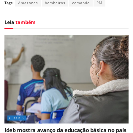
Tags:
Amazonas
bombeiros
comando
PM
Leia
também
CIDADES
Ideb mostra avanço da educação básica no país